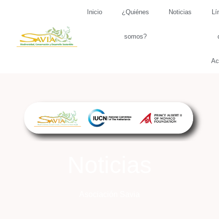
Inicio
¿Quiénes
Noticias
Lí
somos?
Ac
Noticias
Asociación Savia