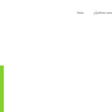
Inicio
¿Quiénes som
Noticia
Conoce Nuestras Actividades Y Novedades.