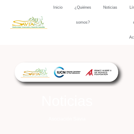
Inicio
¿Quiénes
Noticias
Lí
somos?
Ac
Noticias
Asociación Savia