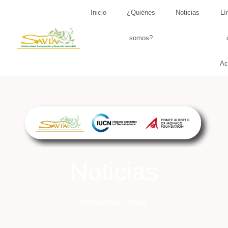
Inicio
¿Quiénes
Noticias
Lí
somos?
Ac
Noticias
Asociación Savia