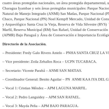
cuatro áreas protegidas nacionales, un área protegida departamental
Charagua Iyambae y seis áreas protegidas municipales:
Parque Nacion
Natural de Manejo Integrado (ANMI) San Matías,
Parque Nacional (P
Chaco, P
arque Nacional (PN) Noel Kempff Mercado,
Unidad de Cons
y Arqueológico Santa Cruz la Vieja,
Reserva de Vida Silvestre (RVS)
Marfil,
Reserva Municipal (RM) San Rafael,
Unidad de Conservación
(APMR) Bajo Paraguá y
Área de Conservación e Importancia Ecológ
Directorio de la Asociación.
– Presidente: Fredy Galo Rivero Antelo – PNHA SANTA CRUZ LA V
– Vice presidente: Zoila Zeballos Roca – UCPN TUCABACA.
– Secretario: Vicente Parabá – ANMI SAN MATIAS.
– Coordinador General: Benito Aguilar – PN ANMI KAA IYA DE
– Vocal 1: Cristian Méndez – APM LAGUNA MARFIL.
– Vocal 2: Pedro Languidey – APM SAN RAFAEL.
– Vocal 3: Mayda Peña – APM BAJO PARAGUA.