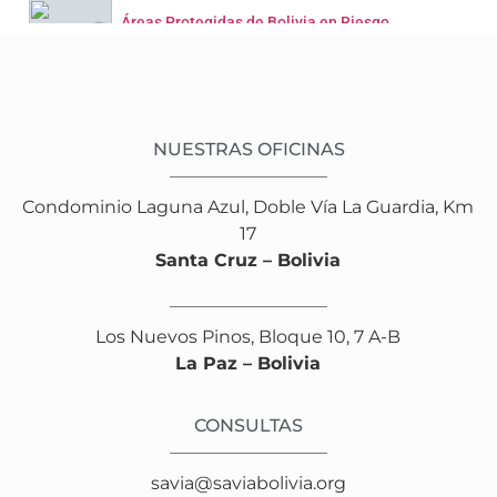
Áreas Protegidas de Bolivia en Riesgo
Save bolivian Kaa Iya National Park from mining desertification
Salvemos al Parque Nacional ANMI Kaa Iya de la minería
NUESTRAS OFICINAS
Condominio Laguna Azul, Doble Vía La Guardia, Km
National Park Kaa Iya of the Great Chaco. (Spanish-Eng Subtit)
17
Santa Cruz – Bolivia
Jaguar
1:11
Multiplicador ambiental Puerto Suarez
Los Nuevos Pinos, Bloque 10, 7 A-B
La Paz – Bolivia
8:42
Documental Savia Bolivia - Biodiversidad, Conservación y Desarrollo Sostenible
CONSULTAS
35:33
Yandereko Reciprocidad, Unión y Amor Guaraní
savia@saviabolivia.org